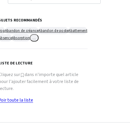
SUJETS RECOMMANDÉS
2op
Abandon de créance
Abandon de poste
Abattement
Absence
Absorption
…
LISTE DE LECTURE
Cliquez sur
dans n'importe quel article
pour l'ajouter facilement à votre liste de
lecture.
Voir toute la liste