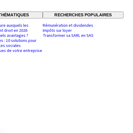
THÉMATIQUES
RECHERCHES POPULAIRES
ure auxquels les
Rémunération et dividendes
nt droit en 2026
Impôts sur loyer
uels avantages ?
Transformer sa SARL en SAS
es : 10 solutions pour
es sociales
ques de votre entreprise