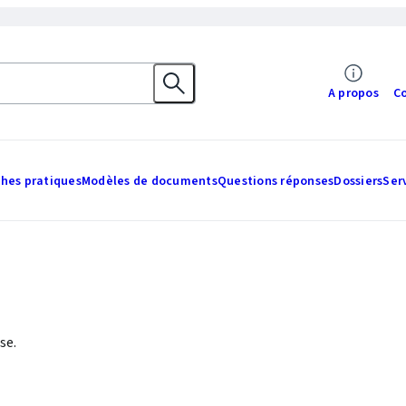
A propos
C
ches pratiques
Modèles de documents
Questions réponses
Dossiers
Ser
se.