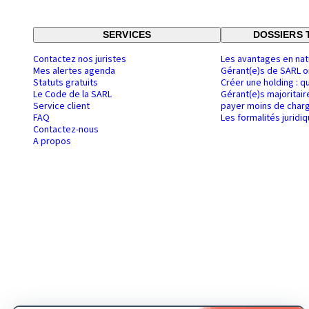
SERVICES
DOSSIERS 
Contactez nos juristes
Les avantages en nat
Mes alertes agenda
Gérant(e)s de SARL o
Statuts gratuits
Créer une holding : q
Le Code de la SARL
Gérant(e)s majoritair
Service client
payer moins de charg
FAQ
Les formalités juridi
Contactez-nous
A propos