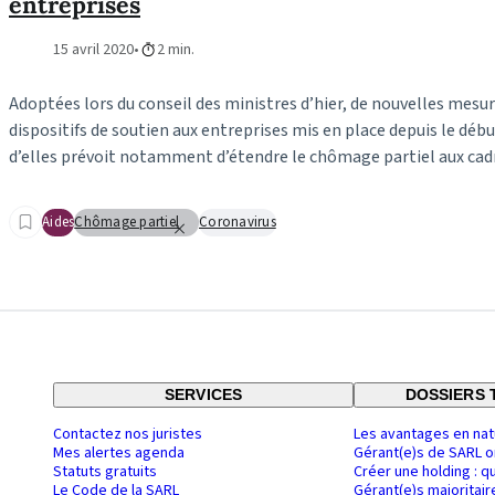
entreprises
15 avril 2020
2 min.
Adoptées lors du conseil des ministres d’hier, de nouvelles mesu
dispositifs de soutien aux entreprises mis en place depuis le début
d’elles prévoit notamment d’étendre le chômage partiel aux cadr
Aides
Chômage partiel
Coronavirus
SERVICES
DOSSIERS 
Contactez nos juristes
Les avantages en nat
Mes alertes agenda
Gérant(e)s de SARL o
Statuts gratuits
Créer une holding : q
Le Code de la SARL
Gérant(e)s majoritair