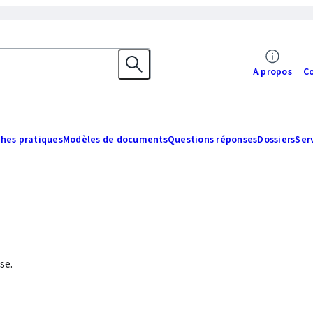
A propos
C
ches pratiques
Modèles de documents
Questions réponses
Dossiers
Ser
se.