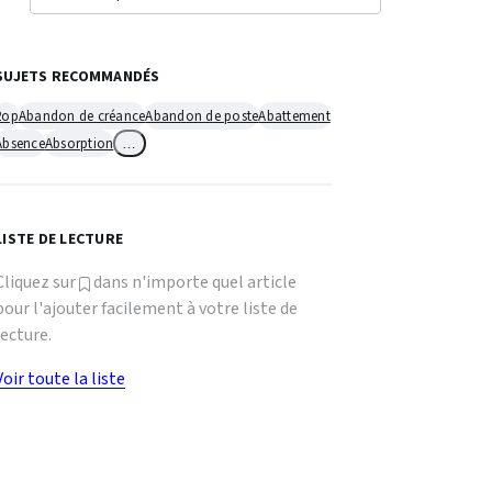
SUJETS RECOMMANDÉS
2op
Abandon de créance
Abandon de poste
Abattement
Absence
Absorption
…
LISTE DE LECTURE
Cliquez sur
dans n'importe quel article
pour l'ajouter facilement à votre liste de
lecture.
Voir toute la liste