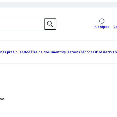
A propos
C
ches pratiques
Modèles de documents
Questions réponses
Dossiers
Ser
se.