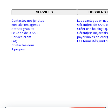
SERVICES
DOSSIERS 
Contactez nos juristes
Les avantages en nat
Mes alertes agenda
Gérant(e)s de SARL o
Statuts gratuits
Créer une holding : q
Le Code de la SARL
Gérant(e)s majoritair
Service client
payer moins de charg
FAQ
Les formalités juridi
Contactez-nous
A propos