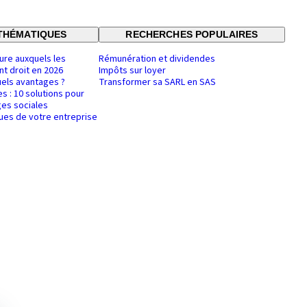
THÉMATIQUES
RECHERCHES POPULAIRES
ure auxquels les
Rémunération et dividendes
nt droit en 2026
Impôts sur loyer
uels avantages ?
Transformer sa SARL en SAS
es : 10 solutions pour
es sociales
ques de votre entreprise