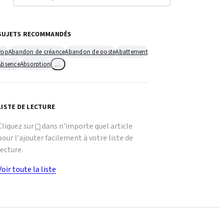
SUJETS RECOMMANDÉS
2op
Abandon de créance
Abandon de poste
Abattement
Absence
Absorption
…
LISTE DE LECTURE
Cliquez sur
dans n'importe quel article
pour l'ajouter facilement à votre liste de
lecture.
Voir toute la liste