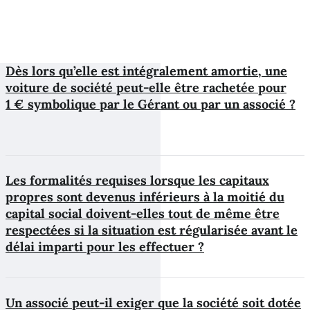
Dès lors qu’elle est intégralement amortie, une
voiture de société peut-elle être rachetée pour
1 € symbolique par le Gérant ou par un associé ?
Les formalités requises lorsque les capitaux
propres sont devenus inférieurs à la moitié du
capital social doivent-elles tout de même être
respectées si la situation est régularisée avant le
délai imparti pour les effectuer ?
Un associé peut-il exiger que la société soit dotée