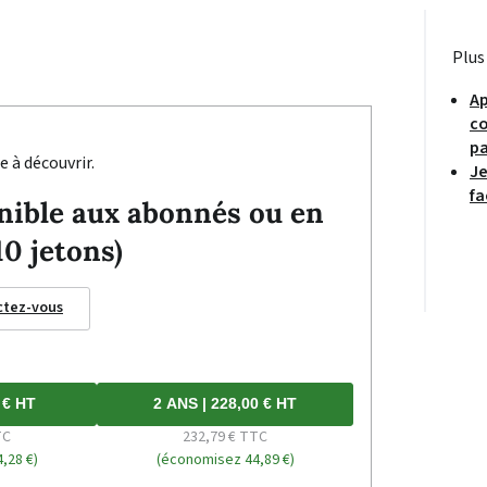
Plus
Ap
co
pa
e à découvrir.
Je
fa
ponible aux abonnés ou en
10 jetons)
ctez-vous
 € HT
2 ANS | 228,00 € HT
TC
232,79 € TTC
,28 €)
(économisez 44,89 €)