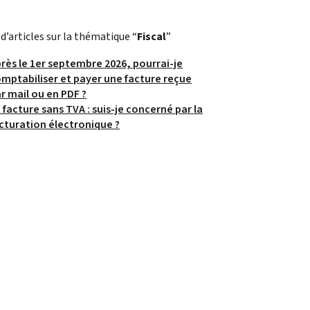
 d’articles sur la thématique “
Fiscal
”
rès le 1er septembre 2026, pourrai-je
mptabiliser et payer une facture reçue
r mail ou en PDF ?
 facture sans TVA : suis-je concerné par la
cturation électronique ?