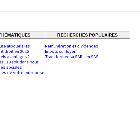
THÉMATIQUES
RECHERCHES POPULAIRES
ure auxquels les
Rémunération et dividendes
nt droit en 2026
Impôts sur loyer
uels avantages ?
Transformer sa SARL en SAS
es : 10 solutions pour
es sociales
ques de votre entreprise