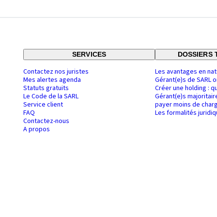
SERVICES
DOSSIERS 
Contactez nos juristes
Les avantages en nat
Mes alertes agenda
Gérant(e)s de SARL o
Statuts gratuits
Créer une holding : q
Le Code de la SARL
Gérant(e)s majoritair
Service client
payer moins de charg
FAQ
Les formalités juridi
Contactez-nous
A propos