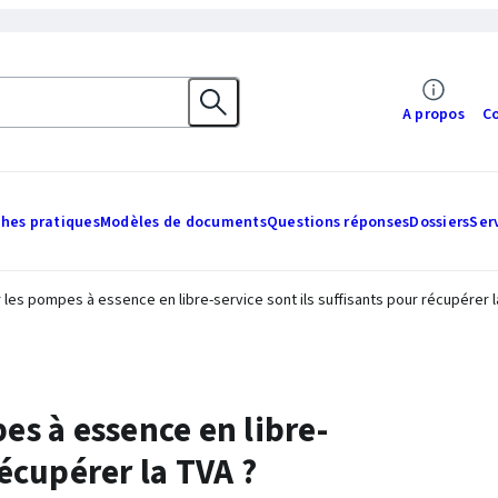
A propos
C
ches pratiques
Modèles de documents
Questions réponses
Dossiers
Ser
r les pompes à essence en libre-service sont ils suffisants pour récupérer l
pes à essence en libre-
récupérer la TVA ?