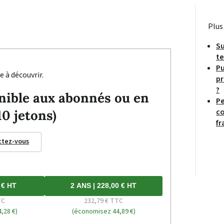
Plus
Su
te
Pu
e à découvrir.
pr
?
ponible aux abonnés ou en
Pe
co
10 jetons)
fr
ctez-vous
 € HT
2 ANS | 228,00 € HT
TC
232,79 € TTC
,28 €)
(économisez 44,89 €)