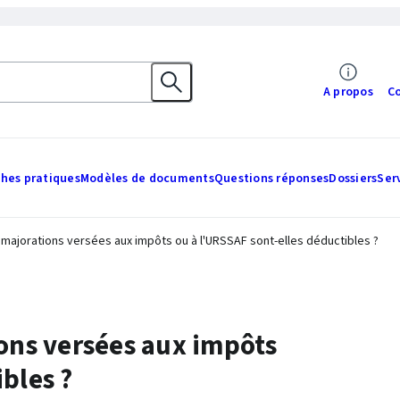
A propos
C
ches pratiques
Modèles de documents
Questions réponses
Dossiers
Ser
 majorations versées aux impôts ou à l'URSSAF sont-elles déductibles ?
ions versées aux impôts
bles ?