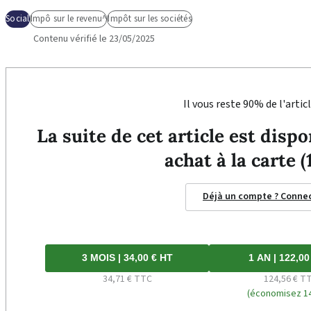
Social
Impô sur le revenu^
Impôt sur les sociétés
Contenu vérifié le 23/05/2025
Il vous reste 90% de l'articl
La suite de cet article est dis
achat à la carte (
Déjà un compte ? Conne
3 MOIS | 34,00 € HT
1 AN | 122,00
34,71 € TTC
124,56 € T
(économisez 14