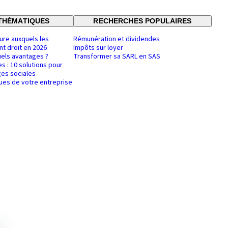
THÉMATIQUES
RECHERCHES POPULAIRES
ure auxquels les
Rémunération et dividendes
nt droit en 2026
Impôts sur loyer
uels avantages ?
Transformer sa SARL en SAS
es : 10 solutions pour
es sociales
ques de votre entreprise