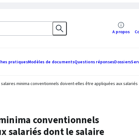
A propos
C
ches pratiques
Modèles de documents
Questions réponses
Dossiers
Ser
alaires minima conventionnels doivent-elles être appliquées aux salariés d
 minima conventionnels
x salariés dont le salaire