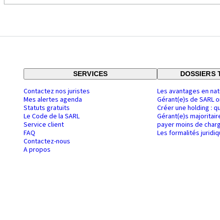
SERVICES
DOSSIERS 
Contactez nos juristes
Les avantages en nat
Mes alertes agenda
Gérant(e)s de SARL o
Statuts gratuits
Créer une holding : q
Le Code de la SARL
Gérant(e)s majoritair
Service client
payer moins de charg
FAQ
Les formalités juridi
Contactez-nous
A propos