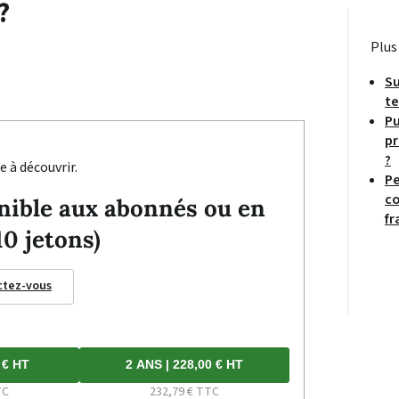
?
Plus
Su
te
Pu
pr
?
e à découvrir.
Pe
co
ponible aux abonnés ou en
fr
10 jetons)
ctez-vous
 € HT
2 ANS | 228,00 € HT
TC
232,79 € TTC