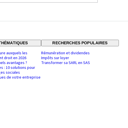
THÉMATIQUES
RECHERCHES POPULAIRES
ure auxquels les
Rémunération et dividendes
nt droit en 2026
Impôts sur loyer
uels avantages ?
Transformer sa SARL en SAS
es : 10 solutions pour
es sociales
ques de votre entreprise