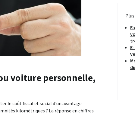
Plus
Fa
vo
tr
E-
ve
Mo
di
 ou voiture personnelle,
ter le coût fiscal et social d'un avantage
demnités kilométriques ? La réponse en chiffres