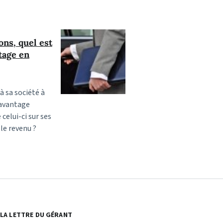
ons, quel est
tage en
à sa société à
n avantage
celui-ci sur ses
 le revenu ?
LA LETTRE DU GÉRANT