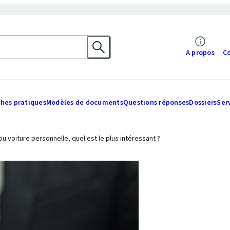
A propos
C
ches pratiques
Modèles de documents
Questions réponses
Dossiers
Ser
ou voiture personnelle, quel est le plus intéressant ?