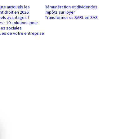
ure auxquels les
Rémunération et dividendes
nt droit en 2026
Impôts sur loyer
uels avantages ?
Transformer sa SARL en SAS
es : 10 solutions pour
es sociales
ques de votre entreprise