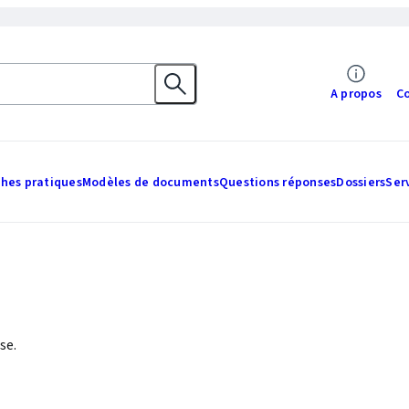
A propos
C
ches pratiques
Modèles de documents
Questions réponses
Dossiers
Ser
se.