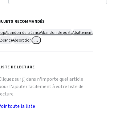
SUJETS RECOMMANDÉS
2op
Abandon de créance
Abandon de poste
Abattement
Absence
Absorption
…
LISTE DE LECTURE
Cliquez sur
dans n'importe quel article
pour l'ajouter facilement à votre liste de
lecture.
Voir toute la liste