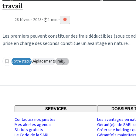
travail
28 février 2023
1 min.
Les premiers peuvent constituer des frais déductibles (sous condi
prise en charge des seconds constitue un avantage en nature...
Votre statut
Déplacements
Frais
SERVICES
DOSSIERS 
Contactez nos juristes
Les avantages en nat
Mes alertes agenda
Gérant(e)s de SARL o
Statuts gratuits
Créer une holding : q
Le Code de la SARL
Gérant(e)s majoritair