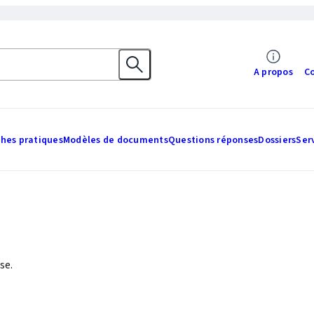
A propos
C
ches pratiques
Modèles de documents
Questions réponses
Dossiers
Ser
se.