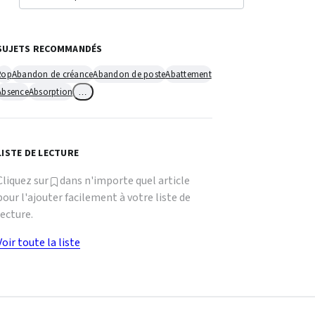
SUJETS RECOMMANDÉS
2op
Abandon de créance
Abandon de poste
Abattement
Absence
Absorption
…
LISTE DE LECTURE
Cliquez sur
dans n'importe quel article
pour l'ajouter facilement à votre liste de
lecture.
Voir toute la liste