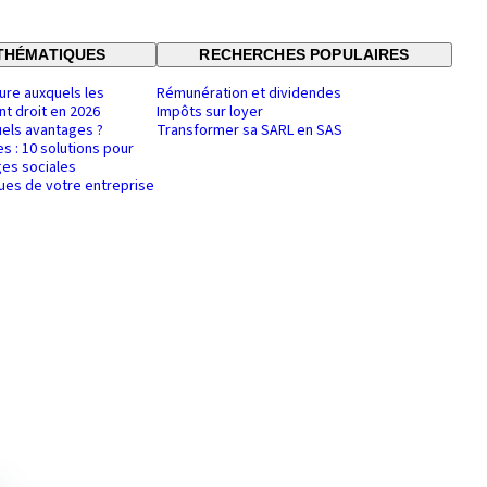
THÉMATIQUES
RECHERCHES POPULAIRES
ure auxquels les
Rémunération et dividendes
nt droit en 2026
Impôts sur loyer
uels avantages ?
Transformer sa SARL en SAS
es : 10 solutions pour
es sociales
ques de votre entreprise