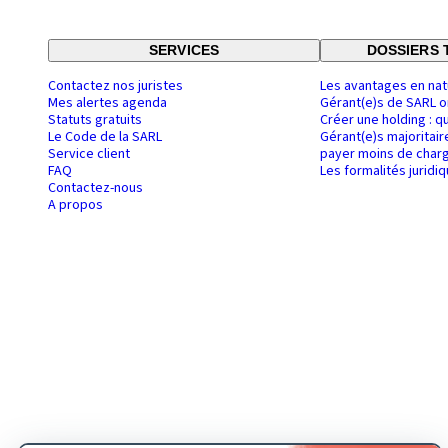
SERVICES
DOSSIERS 
Contactez nos juristes
Les avantages en nat
Mes alertes agenda
Gérant(e)s de SARL o
Statuts gratuits
Créer une holding : q
Le Code de la SARL
Gérant(e)s majoritair
Service client
payer moins de charg
FAQ
Les formalités juridi
Contactez-nous
A propos