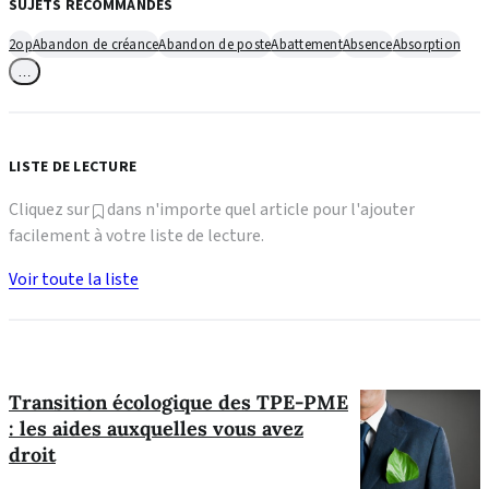
SUJETS RECOMMANDÉS
2op
Abandon de créance
Abandon de poste
Abattement
Absence
Absorption
…
LISTE DE LECTURE
Cliquez sur
dans n'importe quel article pour l'ajouter
facilement à votre liste de lecture.
Voir toute la liste
Transition écologique des TPE-PME
: les aides auxquelles vous avez
droit