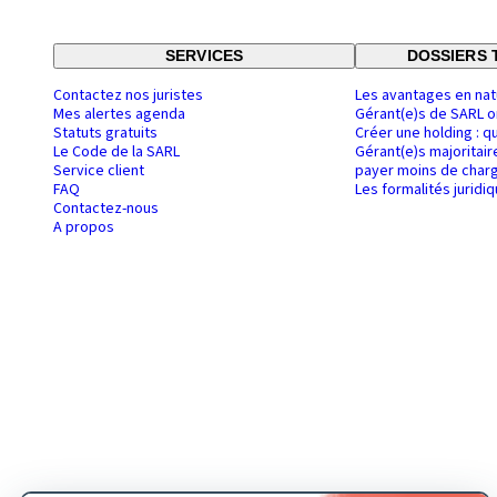
SERVICES
DOSSIERS 
Contactez nos juristes
Les avantages en nat
Mes alertes agenda
Gérant(e)s de SARL o
Statuts gratuits
Créer une holding : q
Le Code de la SARL
Gérant(e)s majoritair
Service client
payer moins de charg
FAQ
Les formalités juridi
Contactez-nous
A propos