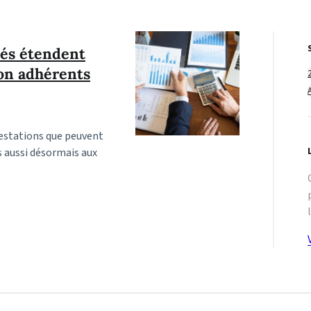
éés étendent
non adhérents
prestations que peuvent
s aussi désormais aux