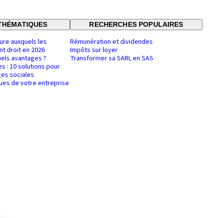
THÉMATIQUES
RECHERCHES POPULAIRES
ure auxquels les
Rémunération et dividendes
nt droit en 2026
Impôts sur loyer
uels avantages ?
Transformer sa SARL en SAS
es : 10 solutions pour
es sociales
ques de votre entreprise