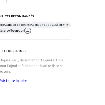
SUJETS RECOMMANDÉS
2op
Abandon de créance
Abandon de poste
Abattement
Absence
Absorption
…
LISTE DE LECTURE
Cliquez sur
dans n'importe quel article
pour l'ajouter facilement à votre liste de
lecture.
Voir toute la liste