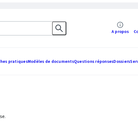
A propos
C
ches pratiques
Modèles de documents
Questions réponses
Dossiers
Ser
se.