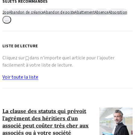
SUJETS RECOMMANDÉS
2op
Abandon de créance
Abandon de poste
Abattement
Absence
Absorption
…
LISTE DE LECTURE
Cliquez sur
dans n'importe quel article pour l'ajouter
facilement à votre liste de lecture.
Voir toute la liste
La clause des statuts qui prévoit
l'agrément des héritiers d'un
associé peut coûter très cher aux
associés ou à votre société