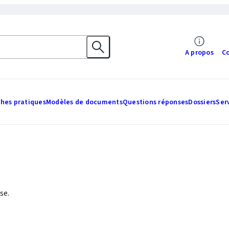
A propos
C
ches pratiques
Modèles de documents
Questions réponses
Dossiers
Ser
se.