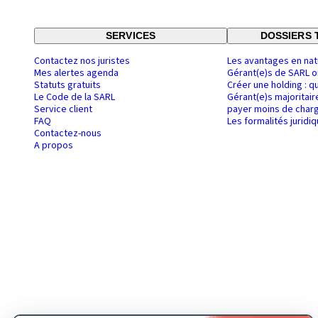
SERVICES
DOSSIERS 
Contactez nos juristes
Les avantages en nat
Mes alertes agenda
Gérant(e)s de SARL o
Statuts gratuits
Créer une holding : q
Le Code de la SARL
Gérant(e)s majoritair
Service client
payer moins de charg
FAQ
Les formalités juridi
Contactez-nous
A propos