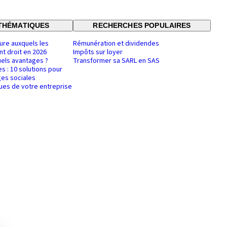
THÉMATIQUES
RECHERCHES POPULAIRES
ure auxquels les
Rémunération et dividendes
nt droit en 2026
Impôts sur loyer
uels avantages ?
Transformer sa SARL en SAS
es : 10 solutions pour
es sociales
ques de votre entreprise