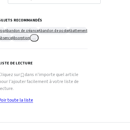
SUJETS RECOMMANDÉS
2op
Abandon de créance
Abandon de poste
Abattement
Absence
Absorption
…
LISTE DE LECTURE
Cliquez sur
dans n'importe quel article
pour l'ajouter facilement à votre liste de
lecture.
Voir toute la liste