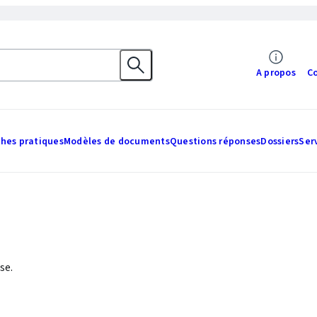
A propos
C
ches pratiques
Modèles de documents
Questions réponses
Dossiers
Ser
se.