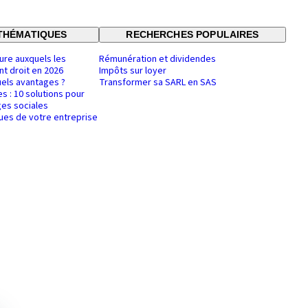
THÉMATIQUES
RECHERCHES POPULAIRES
ure auxquels les
Rémunération et dividendes
nt droit en 2026
Impôts sur loyer
uels avantages ?
Transformer sa SARL en SAS
es : 10 solutions pour
es sociales
ques de votre entreprise