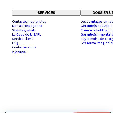
SERVICES
DOSSIERS 
Contactez nos juristes
Les avantages en nat
Mes alertes agenda
Gérant(e)s de SARL o
Statuts gratuits
Créer une holding : q
Le Code de la SARL
Gérant(e)s majoritair
Service client
payer moins de charg
FAQ
Les formalités juridi
Contactez-nous
A propos