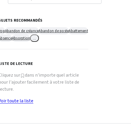
SUJETS RECOMMANDÉS
2op
Abandon de créance
Abandon de poste
Abattement
Absence
Absorption
…
LISTE DE LECTURE
Cliquez sur
dans n'importe quel article
pour l'ajouter facilement à votre liste de
lecture.
Voir toute la liste