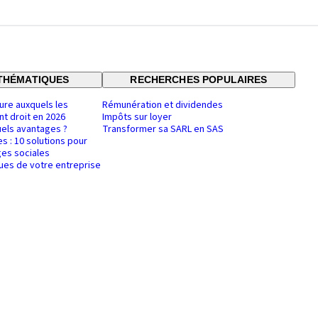
THÉMATIQUES
RECHERCHES POPULAIRES
ure auxquels les
Rémunération et dividendes
nt droit en 2026
Impôts sur loyer
uels avantages ?
Transformer sa SARL en SAS
es : 10 solutions pour
es sociales
ques de votre entreprise