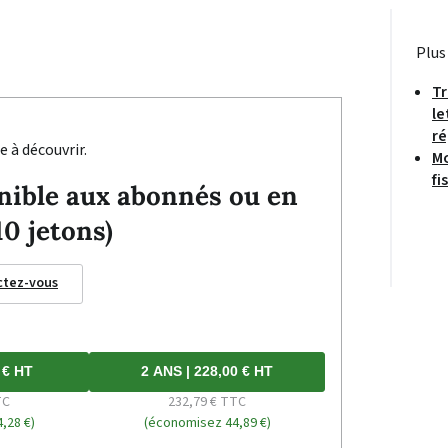
Plus
Tr
le
ré
e à découvrir.
Mo
fi
ponible aux abonnés ou en
10 jetons)
ctez-vous
 € HT
2 ANS | 228,00 € HT
TC
232,79 € TTC
,28 €)
(économisez 44,89 €)