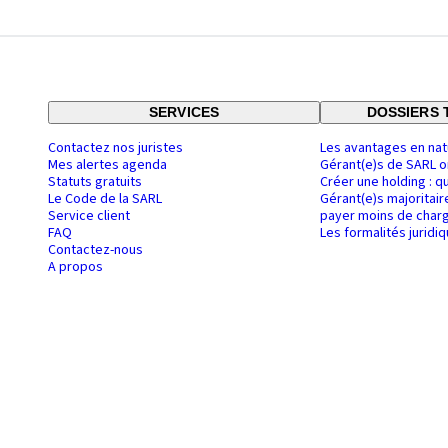
SERVICES
DOSSIERS 
Contactez nos juristes
Les avantages en nat
Mes alertes agenda
Gérant(e)s de SARL o
Statuts gratuits
Créer une holding : q
Le Code de la SARL
Gérant(e)s majoritair
Service client
payer moins de charg
FAQ
Les formalités juridi
Contactez-nous
A propos