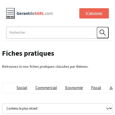
S'abonner
MENU
Fiches pratiques
Retrouvez ici nos fiches pratiques classées par thèmes.
Social
Commercial
Economie
Fiscal
Jur