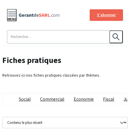
S'abonner
MENU
Fiches pratiques
Retrouvez ici nos fiches pratiques classées par thèmes.
Social
Commercial
Economie
Fiscal
Jur