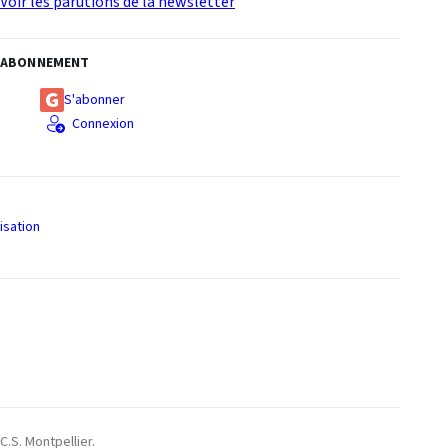
Voir les parutions de la newsletter
ABONNEMENT
S'abonner
Connexion
isation
S
C.S. Montpellier.