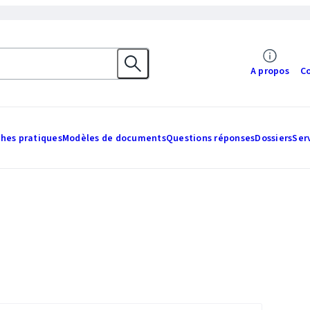
A propos
C
ches pratiques
Modèles de documents
Questions réponses
Dossiers
Ser