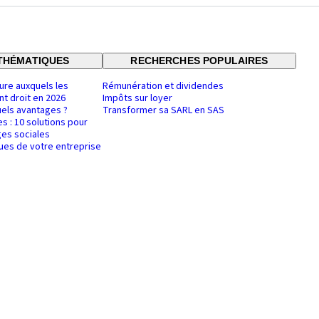
THÉMATIQUES
RECHERCHES POPULAIRES
ure auxquels les
Rémunération et dividendes
nt droit en 2026
Impôts sur loyer
uels avantages ?
Transformer sa SARL en SAS
es : 10 solutions pour
es sociales
ques de votre entreprise