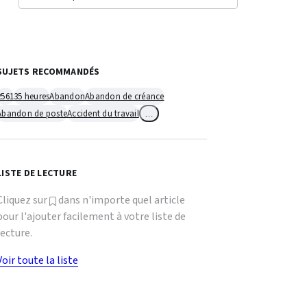
SUJETS RECOMMANDÉS
2561
35 heures
Abandon
Abandon de créance
Abandon de poste
Accident du travail
…
LISTE DE LECTURE
Cliquez sur
dans n'importe quel article
pour l'ajouter facilement à votre liste de
lecture.
Voir toute la liste