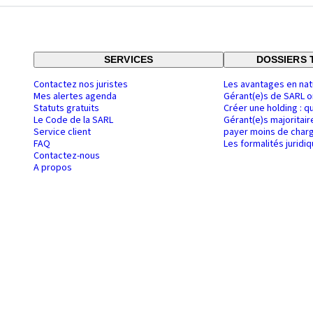
SERVICES
DOSSIERS 
Contactez nos juristes
Les avantages en nat
Mes alertes agenda
Gérant(e)s de SARL o
Statuts gratuits
Créer une holding : q
Le Code de la SARL
Gérant(e)s majoritair
Service client
payer moins de charg
FAQ
Les formalités juridi
Contactez-nous
A propos