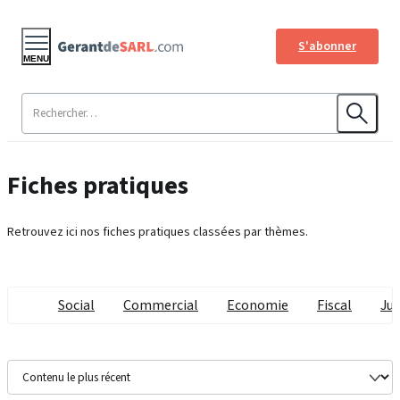
S'abonner
MENU
Fiches pratiques
Retrouvez ici nos fiches pratiques classées par thèmes.
Social
Commercial
Economie
Fiscal
Jur