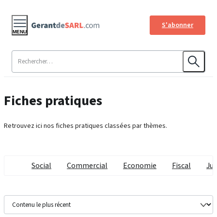
S'abonner
MENU
Fiches pratiques
Retrouvez ici nos fiches pratiques classées par thèmes.
Social
Commercial
Economie
Fiscal
Jur