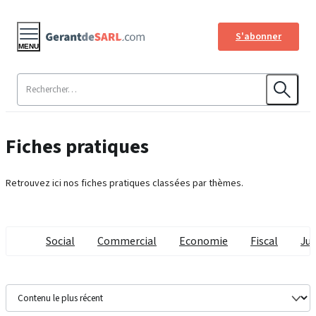
S'abonner
MENU
Fiches pratiques
Retrouvez ici nos fiches pratiques classées par thèmes.
Social
Commercial
Economie
Fiscal
Jur