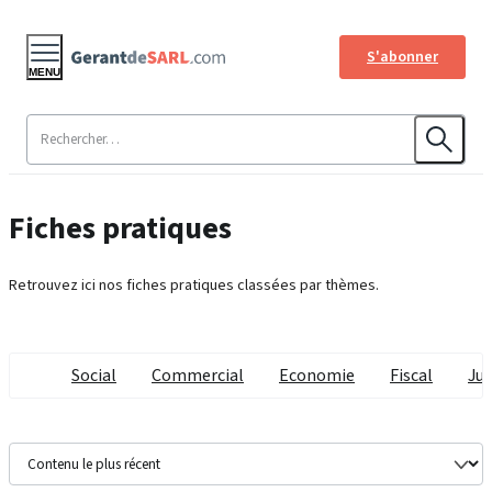
S'abonner
MENU
Fiches pratiques
Retrouvez ici nos fiches pratiques classées par thèmes.
Social
Commercial
Economie
Fiscal
Jur