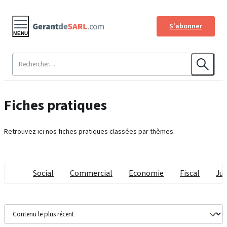
S'abonner
MENU
Fiches pratiques
Retrouvez ici nos fiches pratiques classées par thèmes.
Social
Commercial
Economie
Fiscal
Jur