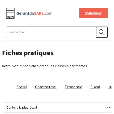
S'abonner
MENU
Fiches pratiques
Retrouvez ici nos fiches pratiques classées par thèmes.
Social
Commercial
Economie
Fiscal
Jur