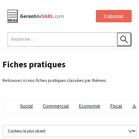
S'abonner
MENU
Fiches pratiques
Retrouvez ici nos fiches pratiques classées par thèmes.
Social
Commercial
Economie
Fiscal
Jur