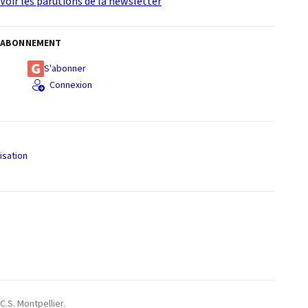
Voir les parutions de la newsletter
ABONNEMENT
S'abonner
Connexion
isation
S
C.S. Montpellier.