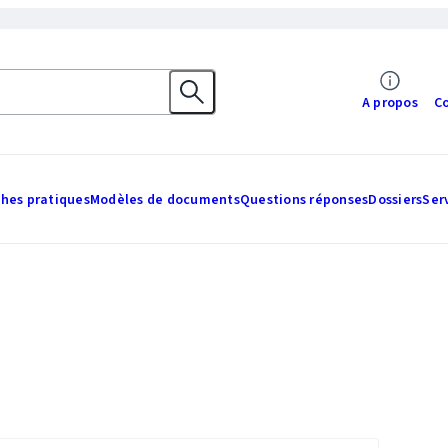
A propos
C
ches pratiques
Modèles de documents
Questions réponses
Dossiers
Ser