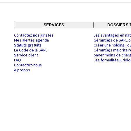
SERVICES
DOSSIERS 
Contactez nos juristes
Les avantages en nat
Mes alertes agenda
Gérant(e)s de SARL o
Statuts gratuits
Créer une holding : q
Le Code de la SARL
Gérant(e)s majoritair
Service client
payer moins de charg
FAQ
Les formalités juridi
Contactez-nous
A propos