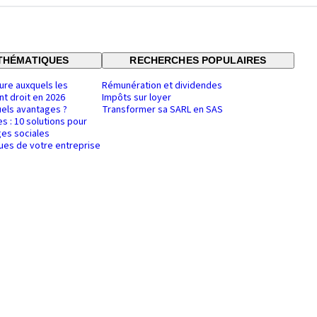
THÉMATIQUES
RECHERCHES POPULAIRES
ure auxquels les
Rémunération et dividendes
nt droit en 2026
Impôts sur loyer
uels avantages ?
Transformer sa SARL en SAS
es : 10 solutions pour
es sociales
ques de votre entreprise