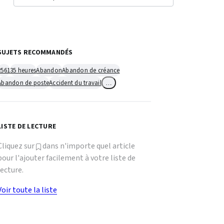
SUJETS RECOMMANDÉS
2561
35 heures
Abandon
Abandon de créance
Abandon de poste
Accident du travail
…
LISTE DE LECTURE
Cliquez sur
dans n'importe quel article
pour l'ajouter facilement à votre liste de
lecture.
Voir toute la liste