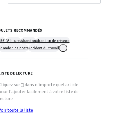
SUJETS RECOMMANDÉS
2561
35 heures
Abandon
Abandon de créance
Abandon de poste
Accident du travail
…
LISTE DE LECTURE
Cliquez sur
dans n'importe quel article
pour l'ajouter facilement à votre liste de
lecture.
Voir toute la liste