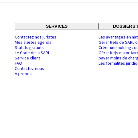
SERVICES
DOSSIERS 
Contactez nos juristes
Les avantages en nat
Mes alertes agenda
Gérant(e)s de SARL o
Statuts gratuits
Créer une holding : q
Le Code de la SARL
Gérant(e)s majoritair
Service client
payer moins de charg
FAQ
Les formalités juridi
Contactez-nous
A propos