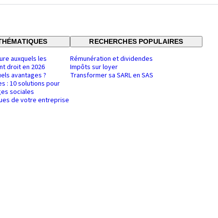
THÉMATIQUES
RECHERCHES POPULAIRES
ure auxquels les
Rémunération et dividendes
nt droit en 2026
Impôts sur loyer
uels avantages ?
Transformer sa SARL en SAS
es : 10 solutions pour
es sociales
ques de votre entreprise