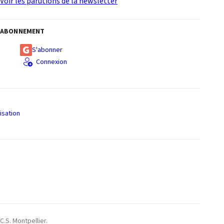
Voir les parutions de la newsletter
ABONNEMENT
S'abonner
Connexion
isation
S
C.S. Montpellier.