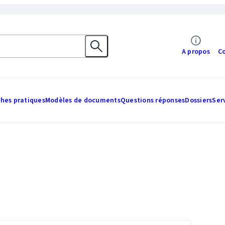
A propos
C
ches pratiques
Modèles de documents
Questions réponses
Dossiers
Ser