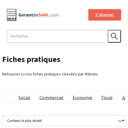
S'abonner
MENU
Fiches pratiques
Retrouvez ici nos fiches pratiques classées par thèmes.
Social
Commercial
Economie
Fiscal
Jur