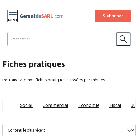
S'abonner
MENU
Fiches pratiques
Retrouvez ici nos fiches pratiques classées par thèmes.
Social
Commercial
Economie
Fiscal
Jur