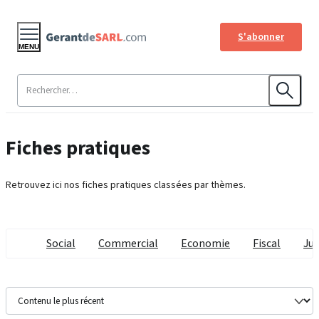
S'abonner
MENU
Fiches pratiques
Retrouvez ici nos fiches pratiques classées par thèmes.
Social
Commercial
Economie
Fiscal
Jur