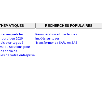
THÉMATIQUES
RECHERCHES POPULAIRES
ure auxquels les
Rémunération et dividendes
nt droit en 2026
Impôts sur loyer
uels avantages ?
Transformer sa SARL en SAS
es : 10 solutions pour
es sociales
ques de votre entreprise