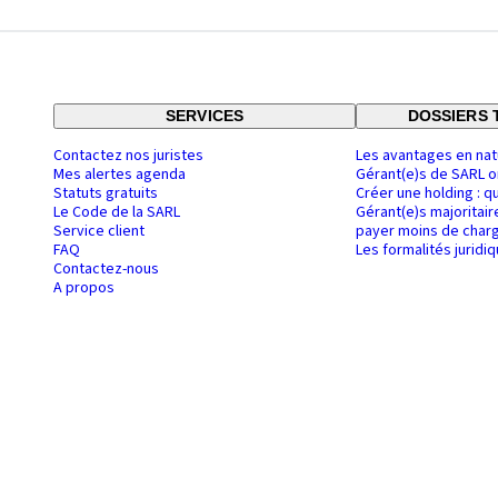
SERVICES
DOSSIERS 
Contactez nos juristes
Les avantages en nat
Mes alertes agenda
Gérant(e)s de SARL o
Statuts gratuits
Créer une holding : q
Le Code de la SARL
Gérant(e)s majoritair
Service client
payer moins de charg
FAQ
Les formalités juridi
Contactez-nous
A propos