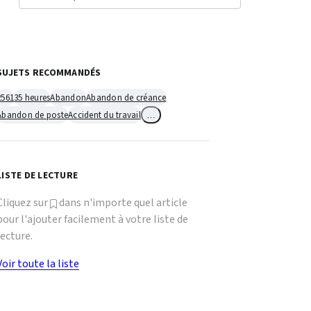
SUJETS RECOMMANDÉS
2561
35 heures
Abandon
Abandon de créance
Abandon de poste
Accident du travail
…
LISTE DE LECTURE
Cliquez sur
dans n'importe quel article
pour l'ajouter facilement à votre liste de
lecture.
Voir toute la liste