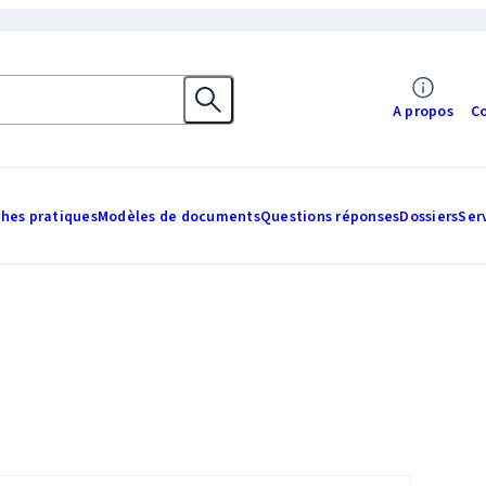
A propos
C
ches pratiques
Modèles de documents
Questions réponses
Dossiers
Ser