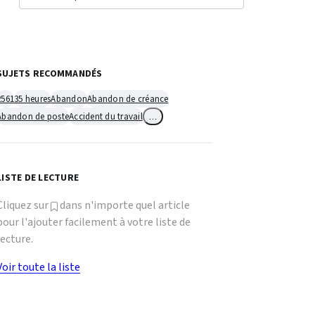
SUJETS RECOMMANDÉS
2561
35 heures
Abandon
Abandon de créance
Abandon de poste
Accident du travail
…
LISTE DE LECTURE
Cliquez sur
dans n'importe quel article
pour l'ajouter facilement à votre liste de
lecture.
Voir toute la liste