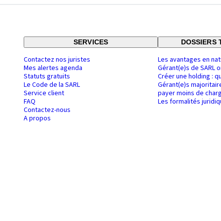
SERVICES
DOSSIERS 
Contactez nos juristes
Les avantages en nat
Mes alertes agenda
Gérant(e)s de SARL o
Statuts gratuits
Créer une holding : q
Le Code de la SARL
Gérant(e)s majoritair
Service client
payer moins de charg
FAQ
Les formalités juridi
Contactez-nous
A propos