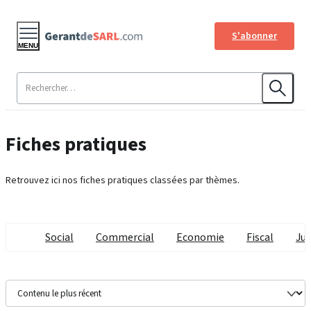
S'abonner
MENU
Fiches pratiques
Retrouvez ici nos fiches pratiques classées par thèmes.
Social
Commercial
Economie
Fiscal
Jur