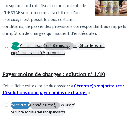
Lorsqu’un contrôle fiscal ou un contrôle de
l’URSSAF sont en cours à la clôture d’un
exercice, il est possible sous certaines
conditions, de passer des provisions correspondant aux rappels
d’impôt ou de charges qui risquent d’en découler.
Fiscal
Contrôle fiscal
Contrôle urssaf
Impôt sur le revenu
Impôt sur les sociétés
Is
Provisions
Payer moins de charges : solution n° 1/10
Cette fiche est extraite du dossier : «
Gérant(e)s majoritaires :
10 solutions pour payer moins de charges
».
Votre statut
Contrôle urssaf
Rsi
Urssaf
Sécurité sociale des indépendants