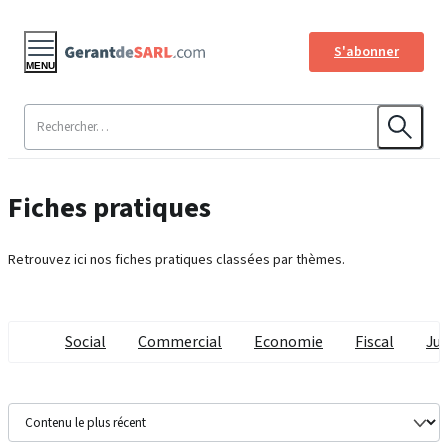
S'abonner
MENU
Fiches pratiques
Retrouvez ici nos fiches pratiques classées par thèmes.
Social
Commercial
Economie
Fiscal
Jur