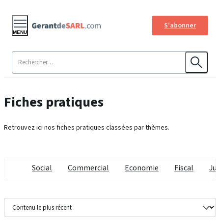
S'abonner
MENU
Fiches pratiques
Retrouvez ici nos fiches pratiques classées par thèmes.
Social
Commercial
Economie
Fiscal
Jur