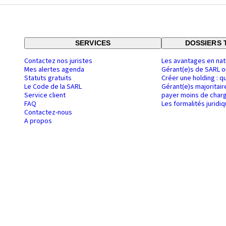
SERVICES
DOSSIERS 
Contactez nos juristes
Les avantages en nat
Mes alertes agenda
Gérant(e)s de SARL o
Statuts gratuits
Créer une holding : q
Le Code de la SARL
Gérant(e)s majoritair
Service client
payer moins de charg
FAQ
Les formalités juridi
Contactez-nous
A propos