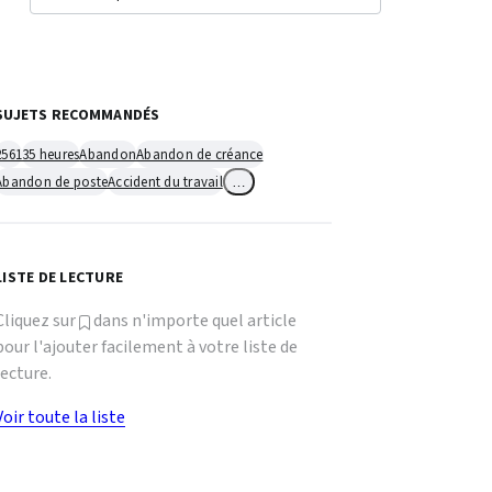
SUJETS RECOMMANDÉS
2561
35 heures
Abandon
Abandon de créance
Abandon de poste
Accident du travail
…
LISTE DE LECTURE
Cliquez sur
dans n'importe quel article
pour l'ajouter facilement à votre liste de
lecture.
Voir toute la liste