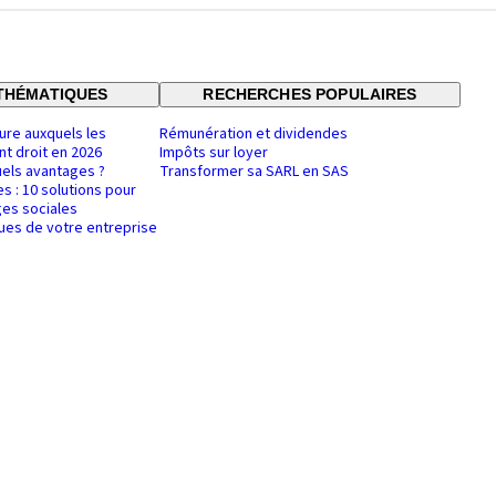
THÉMATIQUES
RECHERCHES POPULAIRES
ure auxquels les
Rémunération et dividendes
nt droit en 2026
Impôts sur loyer
uels avantages ?
Transformer sa SARL en SAS
es : 10 solutions pour
es sociales
ques de votre entreprise