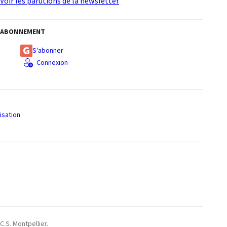
Voir les parutions de la newsletter
ABONNEMENT
S'abonner
Connexion
isation
S
C.S. Montpellier.