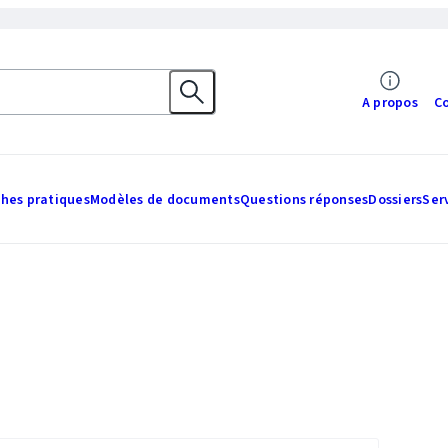
A propos
C
ches pratiques
Modèles de documents
Questions réponses
Dossiers
Ser