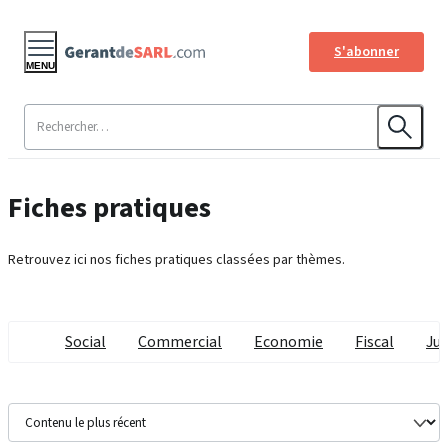
S'abonner
MENU
Fiches pratiques
Retrouvez ici nos fiches pratiques classées par thèmes.
Social
Commercial
Economie
Fiscal
Jur