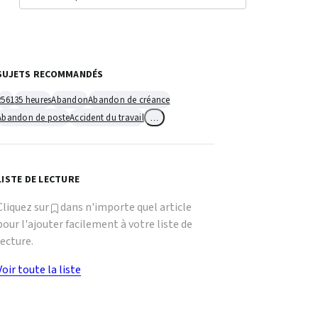
SUJETS RECOMMANDÉS
2561
35 heures
Abandon
Abandon de créance
Abandon de poste
Accident du travail
…
LISTE DE LECTURE
Cliquez sur
dans n'importe quel article
pour l'ajouter facilement à votre liste de
lecture.
Voir toute la liste