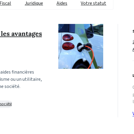
Fiscal
Juridique
Aides
Votre statut
: les avantages
aides financières
isme ou un utilitaire,
e société.
 société