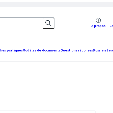
A propos
C
ches pratiques
Modèles de documents
Questions réponses
Dossiers
Ser