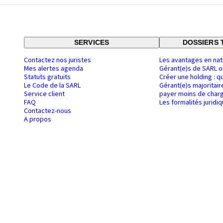
SERVICES
DOSSIERS 
Contactez nos juristes
Les avantages en nat
Mes alertes agenda
Gérant(e)s de SARL o
Statuts gratuits
Créer une holding : q
Le Code de la SARL
Gérant(e)s majoritair
Service client
payer moins de charg
FAQ
Les formalités juridi
Contactez-nous
A propos