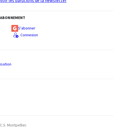
Voir les parutions de la newsletter
ABONNEMENT
S'abonner
Connexion
isation
S
C.S. Montpellier.