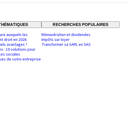
THÉMATIQUES
RECHERCHES POPULAIRES
ure auxquels les
Rémunération et dividendes
nt droit en 2026
Impôts sur loyer
uels avantages ?
Transformer sa SARL en SAS
es : 10 solutions pour
es sociales
ques de votre entreprise