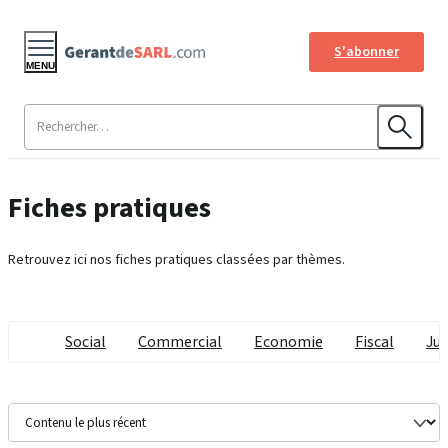
S'abonner
MENU
Fiches pratiques
Retrouvez ici nos fiches pratiques classées par thèmes.
Social
Commercial
Economie
Fiscal
Jur