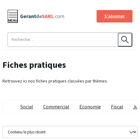
S'abonner
MENU
Fiches pratiques
Retrouvez ici nos fiches pratiques classées par thèmes.
Social
Commercial
Economie
Fiscal
Jur