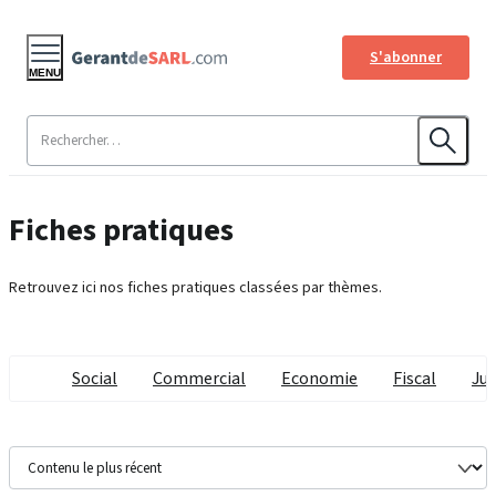
S'abonner
MENU
Fiches pratiques
Retrouvez ici nos fiches pratiques classées par thèmes.
Social
Commercial
Economie
Fiscal
Jur