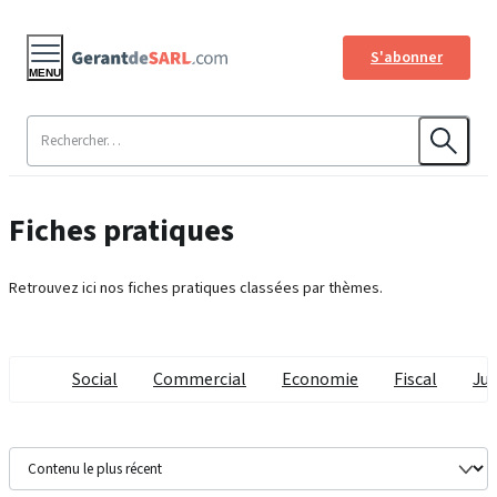
S'abonner
MENU
Fiches pratiques
Retrouvez ici nos fiches pratiques classées par thèmes.
Social
Commercial
Economie
Fiscal
Jur