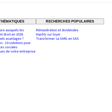
THÉMATIQUES
RECHERCHES POPULAIRES
ure auxquels les
Rémunération et dividendes
nt droit en 2026
Impôts sur loyer
uels avantages ?
Transformer sa SARL en SAS
es : 10 solutions pour
es sociales
ques de votre entreprise