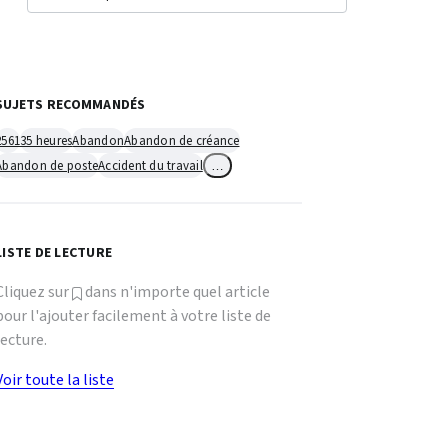
SUJETS RECOMMANDÉS
2561
35 heures
Abandon
Abandon de créance
Abandon de poste
Accident du travail
…
LISTE DE LECTURE
Cliquez sur
dans n'importe quel article
pour l'ajouter facilement à votre liste de
lecture.
Voir toute la liste