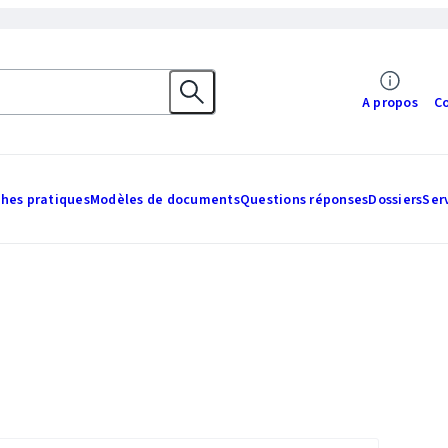
A propos
C
ches pratiques
Modèles de documents
Questions réponses
Dossiers
Ser