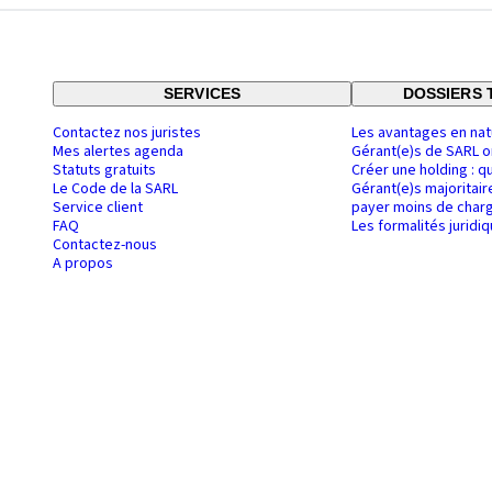
SERVICES
DOSSIERS 
Contactez nos juristes
Les avantages en nat
Mes alertes agenda
Gérant(e)s de SARL o
Statuts gratuits
Créer une holding : q
Le Code de la SARL
Gérant(e)s majoritair
Service client
payer moins de charg
FAQ
Les formalités juridi
Contactez-nous
A propos