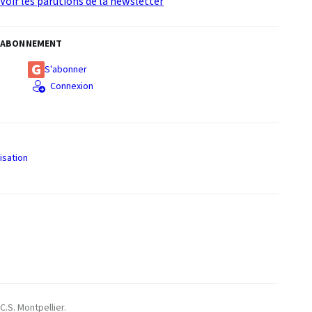
Voir les parutions de la newsletter
ABONNEMENT
S'abonner
Connexion
isation
S
C.S. Montpellier.