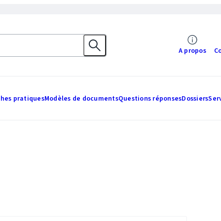
A propos
C
ches pratiques
Modèles de documents
Questions réponses
Dossiers
Ser