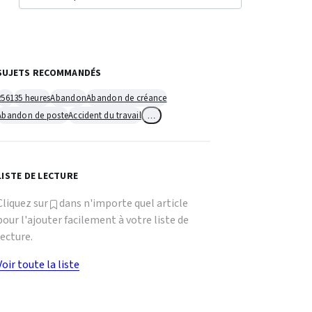
SUJETS RECOMMANDÉS
2561
35 heures
Abandon
Abandon de créance
Abandon de poste
Accident du travail
…
LISTE DE LECTURE
Cliquez sur
dans n'importe quel article
pour l'ajouter facilement à votre liste de
lecture.
Voir toute la liste