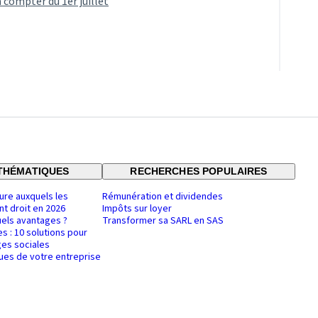
 compter du 1er juillet
THÉMATIQUES
RECHERCHES POPULAIRES
ure auxquels les
Rémunération et dividendes
nt droit en 2026
Impôts sur loyer
uels avantages ?
Transformer sa SARL en SAS
es : 10 solutions pour
es sociales
ques de votre entreprise