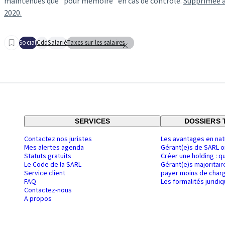
maintenues que "pour mémoire" en cas de contrôle.
Supprimée à
2020.
Social
Cdd
Salarié
Taxes sur les salaires
SERVICES
DOSSIERS 
Contactez nos juristes
Les avantages en nat
Mes alertes agenda
Gérant(e)s de SARL o
Statuts gratuits
Créer une holding : q
Le Code de la SARL
Gérant(e)s majoritair
Service client
payer moins de charg
FAQ
Les formalités juridi
Contactez-nous
A propos