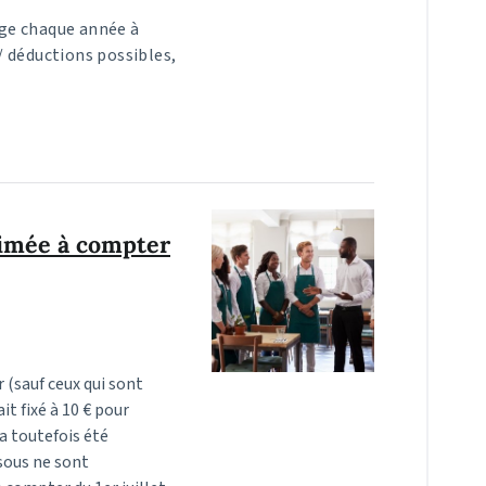
age chaque année à
 / déductions possibles,
rimée à compter
r (sauf ceux qui sont
t fixé à 10 € pour
 a toutefois été
sous ne sont