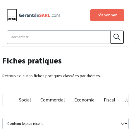
S'abonner
MENU
Fiches pratiques
Retrouvez ici nos fiches pratiques classées par thèmes.
Social
Commercial
Economie
Fiscal
Jur