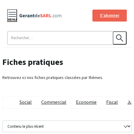
S'abonner
MENU
Fiches pratiques
Retrouvez ici nos fiches pratiques classées par thèmes.
Social
Commercial
Economie
Fiscal
Jur