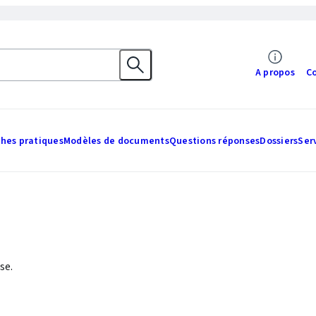
A propos
C
ches pratiques
Modèles de documents
Questions réponses
Dossiers
Ser
se.