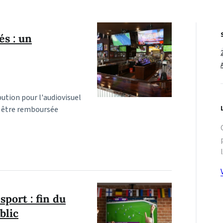
és : un
bution pour l'audiovisuel
ur être remboursée
port : fin du
blic