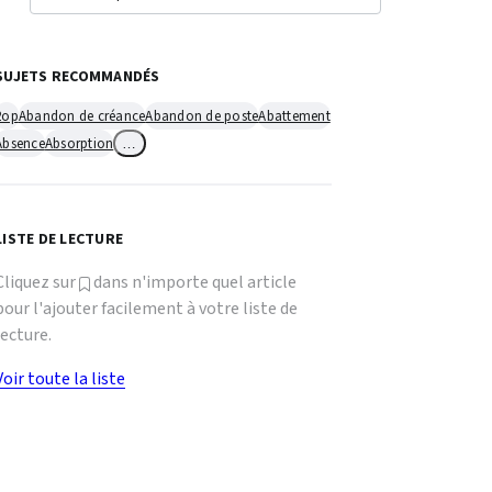
SUJETS RECOMMANDÉS
2op
Abandon de créance
Abandon de poste
Abattement
Absence
Absorption
…
LISTE DE LECTURE
Cliquez sur
dans n'importe quel article
pour l'ajouter facilement à votre liste de
lecture.
Voir toute la liste