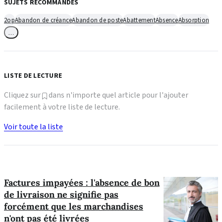
SUJETS RECOMMANDÉS
2op
Abandon de créance
Abandon de poste
Abattement
Absence
Absorption
…
LISTE DE LECTURE
Cliquez sur
dans n'importe quel article pour l'ajouter
facilement à votre liste de lecture.
Voir toute la liste
Factures impayées : l'absence de bon
de livraison ne signifie pas
forcément que les marchandises
n'ont pas été livrées