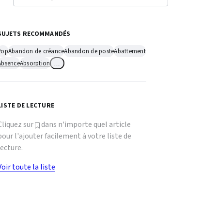
SUJETS RECOMMANDÉS
2op
Abandon de créance
Abandon de poste
Abattement
Absence
Absorption
…
LISTE DE LECTURE
Cliquez sur
dans n'importe quel article
pour l'ajouter facilement à votre liste de
lecture.
Voir toute la liste