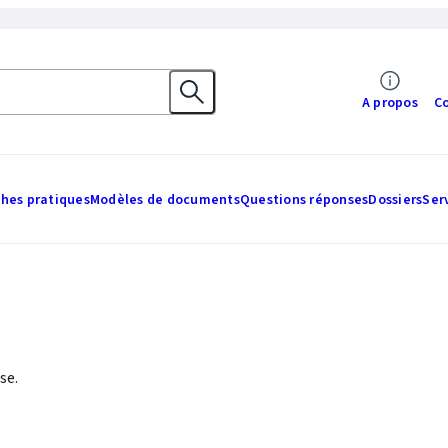
A propos
C
ches pratiques
Modèles de documents
Questions réponses
Dossiers
Ser
se.